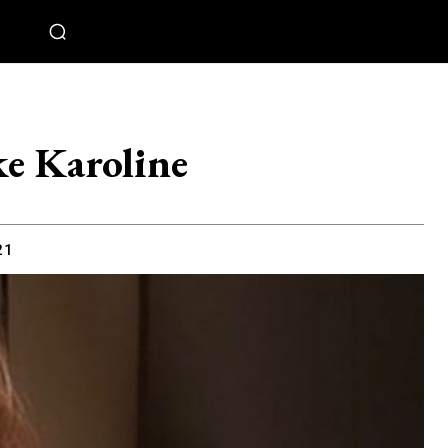
ke Karoline
21