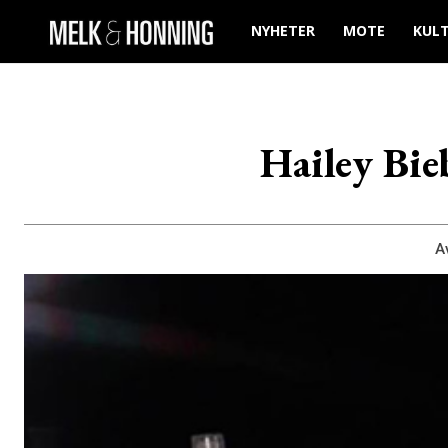
NYHETER
MOTE
KUL
Hailey Bie
A