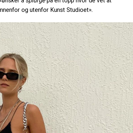
m «ønsker å
splurge
på en topp hvor de vet at
 Innenfor og utenfor Kunst Studioet».