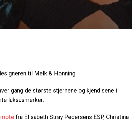
:
Facebook
Twitter
Pinterest
 designeren til Melk & Honning.
hver gang de største stjernene og kjendisene i
nte luksusmerker.
k mote
fra Elisabeth Stray Pedersens ESP, Christina