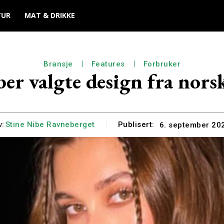
TUR
MAT & DRIKKE
Bransje
Features
Forbruker
ber valgte design fra nors
v:
Stine Nibe Ravneberget
Publisert:
6. september 20