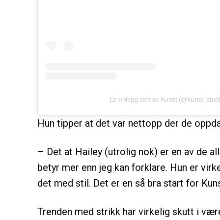
Et innlegg delt av Kunst (@kunst_studi
Hun tipper at det var nettopp der de oppd
– Det at Hailey (utrolig nok) er en av de al
betyr mer enn jeg kan forklare. Hun er virk
det med stil. Det er en så bra start for Kun
Trenden med strikk har virkelig skutt i væ