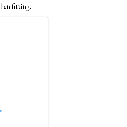
 en fitting.
am