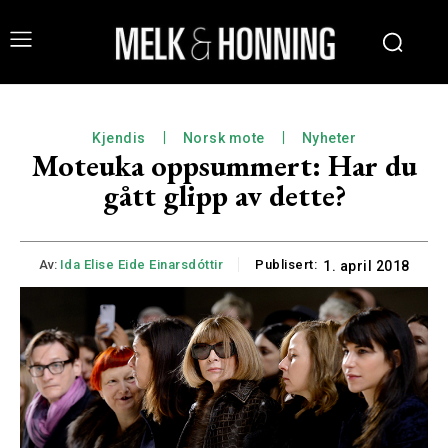
Kjendis
Norsk mote
Nyheter
Moteuka oppsummert: Har du
gått glipp av dette?
Av:
Ida Elise Eide Einarsdóttir
Publisert:
1. april 2018