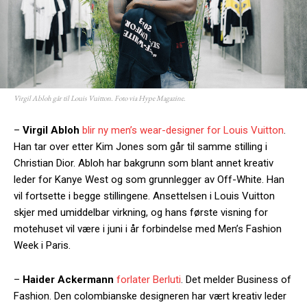
Virgil Abloh går til Louis Vuitton. Foto via Hype Magazine.
–
Virgil Abloh
blir ny men’s wear-designer for Louis Vuitton
.
Han tar over etter Kim Jones som går til samme stilling i
Christian Dior. Abloh har bakgrunn som blant annet kreativ
leder for Kanye West og som grunnlegger av Off-White. Han
vil fortsette i begge stillingene. Ansettelsen i Louis Vuitton
skjer med umiddelbar virkning, og hans første visning for
motehuset vil være i juni i år forbindelse med Men’s Fashion
Week i Paris.
–
Haider Ackermann
forlater Berluti
. Det melder Business of
Fashion. Den colombianske designeren har vært kreativ leder