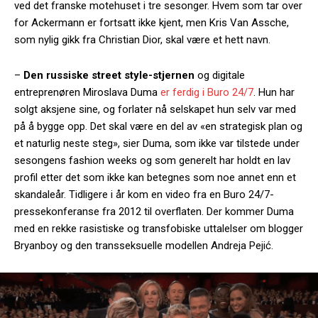
ved det franske motehuset i tre sesonger. Hvem som tar over
for Ackermann er fortsatt ikke kjent, men Kris Van Assche,
som nylig gikk fra Christian Dior, skal være et hett navn.
–
Den russiske street style-stjernen
og digitale
entreprenøren Miroslava Duma
er ferdig i Buro 24/7
. Hun har
solgt aksjene sine, og forlater nå selskapet hun selv var med
på å bygge opp. Det skal være en del av «en strategisk plan og
et naturlig neste steg», sier Duma, som ikke var tilstede under
sesongens fashion weeks og som generelt har holdt en lav
profil etter det som ikke kan betegnes som noe annet enn et
skandaleår. Tidligere i år kom en video fra en Buro 24/7-
pressekonferanse fra 2012 til overflaten. Der kommer Duma
med en rekke rasistiske og transfobiske uttalelser om blogger
Bryanboy og den transseksuelle modellen Andreja Pejić.