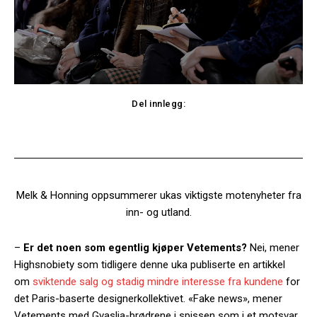
Del innlegg:
Facebook
Twitter
Melk & Honning oppsummerer ukas viktigste motenyheter fra
inn- og utland.
–
Er det noen som egentlig kjøper Vetements?
Nei, mener
Highsnobiety som tidligere denne uka publiserte en artikkel
om
sviktende salg og stadig mindre interesse fra kundene
for
det Paris-baserte designerkollektivet. «Fake news», mener
Vetements med Gvaslia-brødrene i spissen som i et motsvar