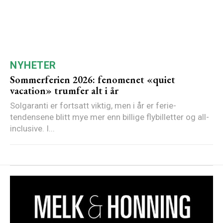
NYHETER
Sommerferien 2026: fenomenet «quiet
vacation» trumfer alt i år
Solgaranti er fortsatt viktig, men i år er ferie-
tendensene blitt mye mer enn billige flybilletter og all-
inclusive. I...