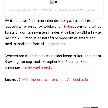
Et innlegg delt av
(@zoeisabellakravitz)
Zoë Kravitz
Aug. 2, 2019 kl. 6:48 PDT
Av filmsnutten å dømme virker det trolig at i alle fall røde
leppestifter er en del av kolleksjonen.
Nylon
, som var blant de
første til å omtale nyheten, melder at de har forsøkt å få vite
mer via YSL, men at de har fått beskjed om at smøre seg
med tålmodighet frem til 1. september.
Nyheten om skjønnhetssamarbeidet kommer kort tid etter at
Kravitz giftet seg med skuespiller Karl Glusman – i to
omganger –
med eget merch.
Les også:
Mitt skjønnhetsunivers: Lisa Alexandra Jarli