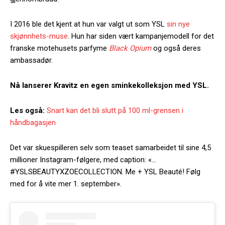
I 2016 ble det kjent at hun var valgt ut som YSL
sin nye
skjønnhets-muse
. Hun har siden vært kampanjemodell for det
franske motehusets parfyme
Black Opium
og også deres
ambassadør.
Nå lanserer Kravitz en egen sminkekolleksjon med YSL.
Les også:
Snart kan det bli slutt på 100 ml-grensen i
håndbagasjen
Det var skuespilleren selv som teaset samarbeidet til sine 4,5
millioner Instagram-følgere, med caption: «…
#YSLSBEAUTYXZOECOLLECTION. Me + YSL Beauté! Følg
med for å vite mer 1. september».