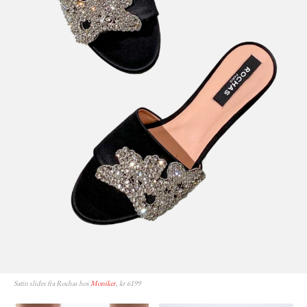
Satin slides fra Rochas hos
Moniker
, kr 6199