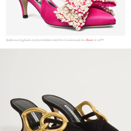
Sjokkrosa slingbacks med perledekket sløyfe fra Custommade hos
Boozt
, kr 4299