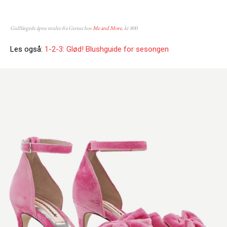
Gullfargede åpne mules fra Gestuz hos
Me and More
, kr 800
Les også:
1-2-3: Glød! Blushguide for sesongen