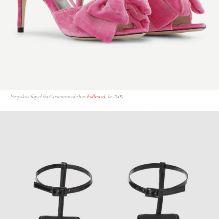
Partysko i fløyel fra Custommade hos
Follestad
, kr 2000