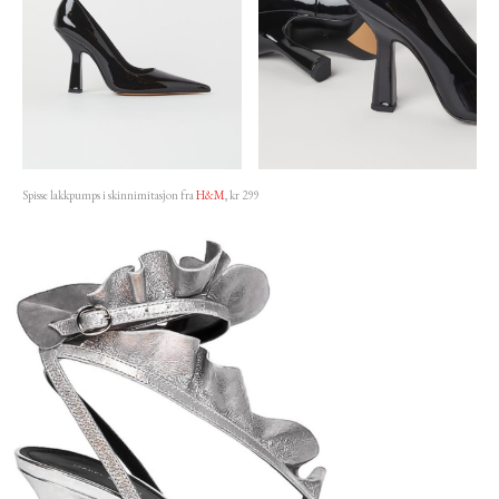
Spisse lakkpumps i skinnimitasjon fra
H&M
, kr 299