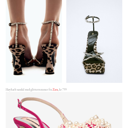
Høyhælt sandal med glitterremmer fra
Zara
, kr 799