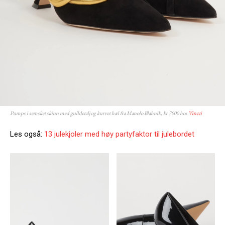
Pumps i semsket skinn med gulldetalj og kurvet hæl fra Manolo Blahnik, kr 7900 hos
Vincci
Les også:
13 julekjoler med høy partyfaktor til julebordet