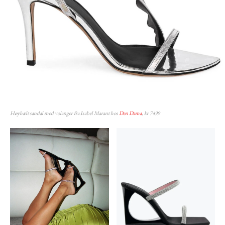
Høyhælt sandal med volanger fra Isabel Marant hos
Den Dama
, kr 7499