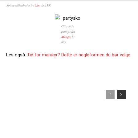
Spisse stilletthæler fra
Cos
, kr 1500
Glitrende
pumps fra
Mango
, kr
899
Les også:
Tid for manikyr? Dette er negleformen du bør velge