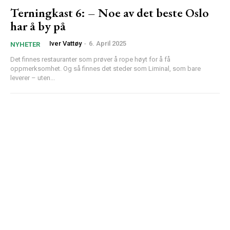
Terningkast 6: – Noe av det beste Oslo
har å by på
Iver Vattøy
-
6. April 2025
NYHETER
Det finnes restauranter som prøver å rope høyt for å få
oppmerksomhet. Og så finnes det steder som Liminal, som bare
leverer – uten...