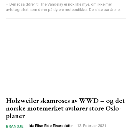
– Den rosa døren til The Vandelay er nok like mye, om ikke mer,
avfotografert som dører på dyrere motebutikker. De siste par årene...
Holzweiler skamroses av WWD – og det
norske motemerket avslører store Oslo-
planer
Ida Elise Eide Einarsdóttir
-
12. Februar 2021
BRANSJE