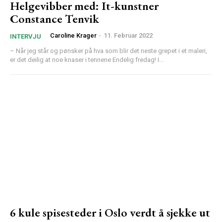
Helgevibber med: It-kunstner
Constance Tenvik
Caroline Krager
-
11. Februar 2022
INTERVJU
– Når jeg står og pønsker på hva som blir det neste grepet i et maleri,
er det deilig at noe knaser i tennene Endelig fredag! I...
6 kule spisesteder i Oslo verdt å sjekke ut