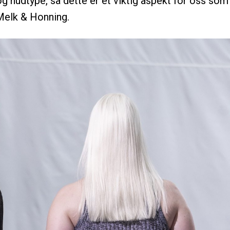
g hudtype, så dette er et viktig aspekt for oss som
 Melk & Honning.