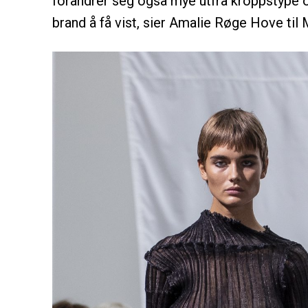
forandrer seg også mye utfra kroppstype o
brand å få vist, sier Amalie Røge Hove til