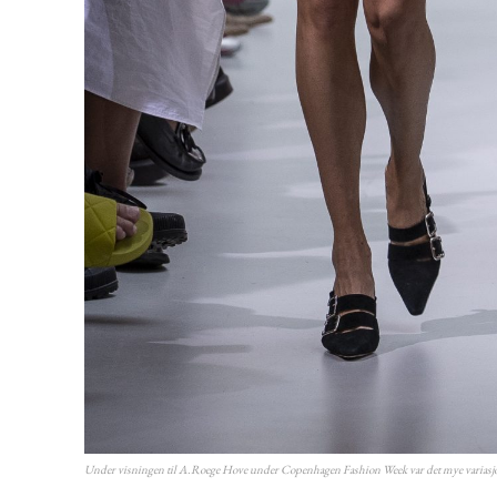
Under visningen til A.Roege Hove under Copenhagen Fashion Week var det mye variasjon 