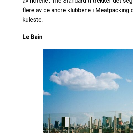
av hotellet The Standard tiltrekker det s
flere av de andre klubbene i Meatpacking d
kuleste.
Le Bain