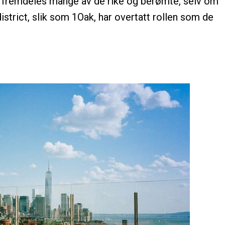
eg fremdeles mange av de rike og berømte, selv om
istrict, slik som 1Oak, har overtatt rollen som de