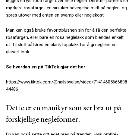
legges en lys rosa farge over hele neglen. Deretter påføres en
mørkere rosafarge i en sirkulær bevegelse midt på neglen, og
spres utover med enten en svamp eller neglekost.
Man kan også bruke favorittblushen sin for å få den perfekte
rosafargen, eller bare en rosa neglelakk som blendes enkelt
ut. Til slutt påføres en blank topplakk for å gi neglene en
glasert look.
Se hvordan en på TikTok gjør det her:
https://www.tiktok.com/@nailsbyalsn/video/71414605666898
44486
Dette er en manikyr som ser bra ut på
forskjellige negleformer.
Du kan også sette ditt eget preg på trenden. Hvis ombré-