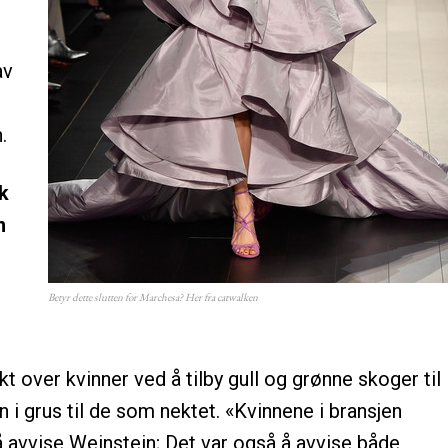
av
.
k
n
Betyr dette slutten for Marchesa? Her fra catwalken
 over kvinner ved å tilby gull og grønne skoger til
 i grus til de som nektet. «Kvinnene i bransjen
 å avvise Weinstein; Det var også å avvise både