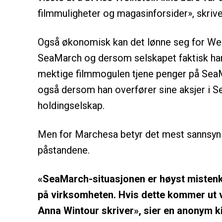
filmmuligheter og magasinforsider», skriv
Også økonomisk kan det lønne seg for Wei
SeaMarch og dersom selskapet faktisk ha
mektige filmmogulen tjene penger på Sea
også dersom han overfører sine aksjer i 
holdingselskap.
Men for Marchesa betyr det mest sannsynli
påstandene.
«SeaMarch-situasjonen er høyst mistenk
på virksomheten. Hvis dette kommer ut v
Anna Wintour skriver», sier en anonym ki