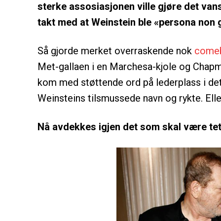
sterke assosiasjonen ville gjøre det vans
takt med at Weinstein ble «persona non
Så gjorde merket overraskende nok
come
Met-gallaen i en Marchesa-kjole og Chap
kom med støttende ord på lederplass i de
Weinsteins tilsmussede navn og rykte. Ell
Nå avdekkes igjen det som skal være t