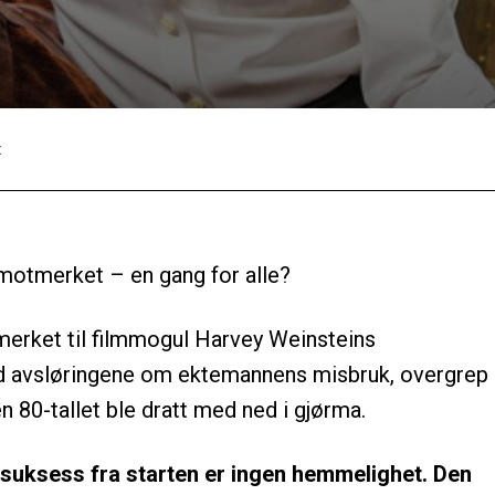
:
Facebook
Twitter
Pinterest
 motmerket – en gang for alle?
merket til filmmogul Harvey Weinsteins
 avsløringene om ektemannens misbruk, overgrep
en 80-tallet ble dratt med ned i gjørma.
 suksess fra starten er ingen hemmelighet. Den