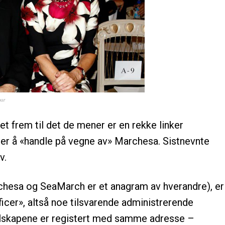
our
t frem til det de mener er en rekke linker
r å «handle på vegne av» Marchesa. Sistnevnte
v.
rchesa og SeaMarch er et anagram av hverandre), er
icer», altså noe tilsvarende administrerende
selskapene er registert med samme adresse –