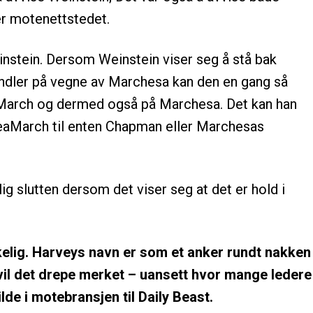
er motenettstedet.
nstein. Dersom Weinstein viser seg å stå bak
ndler på vegne av Marchesa kan den en gang så
March og dermed også på Marchesa. Det kan han
SeaMarch til enten Chapman eller Marchesas
g slutten dersom det viser seg at det er hold i
elig. Harveys navn er som et anker rundt nakken
il det drepe merket – uansett hvor mange ledere
lde i motebransjen til Daily Beast.