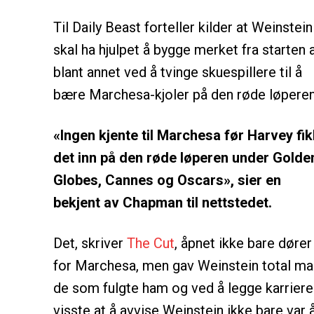
Til Daily Beast forteller kilder at Weinstein
skal ha hjulpet å bygge merket fra starten 
blant annet ved å tvinge skuespillere til å
bære Marchesa-kjoler på den røde løperen
«Ingen kjente til Marchesa før Harvey fik
det inn på den røde løperen under Golde
Globes, Cannes og Oscars», sier en
bekjent av Chapman til nettstedet.
Det, skriver
The Cut
, åpnet ikke bare dører
for Marchesa, men gav Weinstein total makt
de som fulgte ham og ved å legge karrieren
visste at å avvise Weinstein ikke bare var