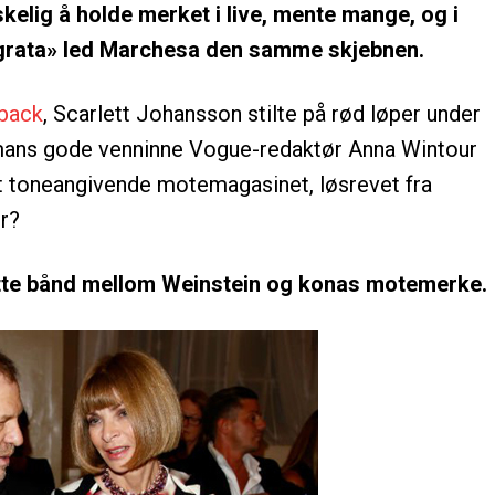
kelig å holde merket i live, mente mange, og i
 grata» led Marchesa den samme skjebnen.
back
, Scarlett Johansson stilte på rød løper under
mans gode venninne Vogue-redaktør Anna Wintour
t toneangivende motemagasinet, løsrevet fra
er?
ette bånd mellom Weinstein og konas motemerke.