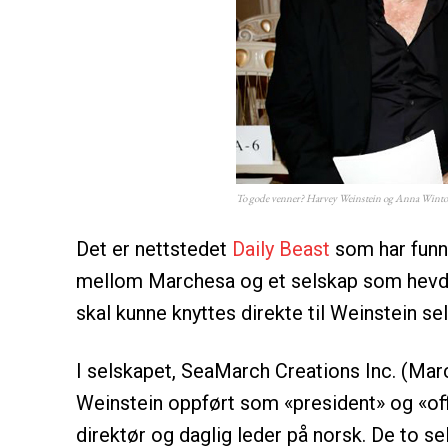
To gode venner? Harvey Weinstein og Anna Wint
Det er nettstedet
Daily Beast
som har funne
mellom Marchesa og et selskap som hevde
skal kunne knyttes direkte til Weinstein sel
I selskapet, SeaMarch Creations Inc. (Ma
Weinstein oppført som «president» og «off
direktør og daglig leder på norsk. De to 