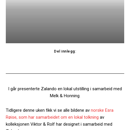
Del innlegg:
Facebook
Twitter
I går presenterte Zalando en lokal utstilling i samarbeid med
Melk & Honning.
Tidligere denne uken fikk vi se alle bildene av
norske Esra
Røise, som har samarbeidet om en lokal tolkning
av
kolleksjonen Viktor & Rolf har designet i samarbeid med