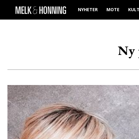
NYHETER
MOTE
KUL
Ny 