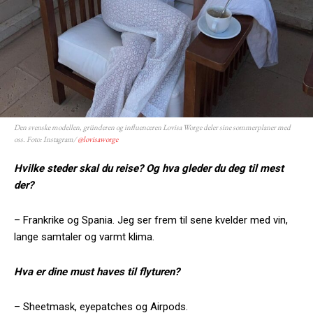
Den svenske modellen, gründeren og influenceren Lovisa Worge deler sine sommerplaner med
oss. Foto: Instagram/
@lovisaworge
Hvilke steder skal du reise? Og hva gleder du deg til mest
der?
– Frankrike og Spania. Jeg ser frem til sene kvelder med vin,
lange samtaler og varmt klima.
Hva er dine must haves til flyturen?
– Sheetmask, eyepatches og Airpods.