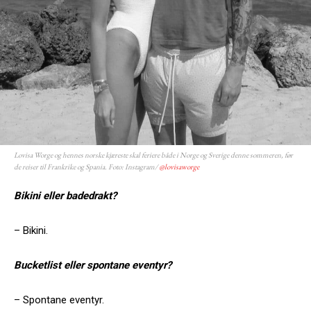
Lovisa Worge og hennes norske kjæreste skal feriere både i Norge og Sverige denne sommeren, før
de reiser til Frankrike og Spania. Foto: Instagram/
@lovisaworge
Bikini eller badedrakt?
– Bikini.
Bucketlist eller spontane eventyr?
– Spontane eventyr.