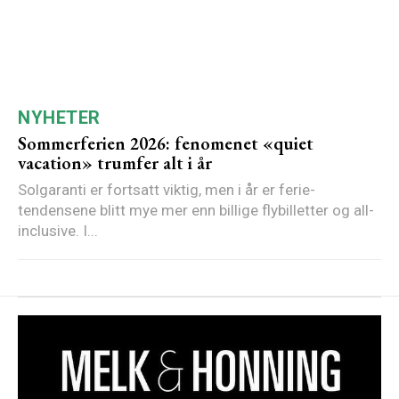
NYHETER
Sommerferien 2026: fenomenet «quiet
vacation» trumfer alt i år
Solgaranti er fortsatt viktig, men i år er ferie-
tendensene blitt mye mer enn billige flybilletter og all-
inclusive. I...