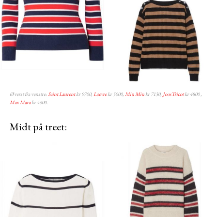
Øverst fra venstre:
Saint Laurent
kr 9700,
Loewe
kr 5000,
Miu Miu
kr 7130,
JoosTricot
kr 4800 ,
Max Mara
kr 4600.
Midt på treet: