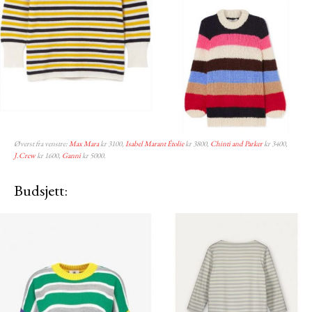
Øverst fra venstre:
Max Mara
kr 3100,
Isabel Marant Étolie
kr 3800,
Chinti and Parker
kr 3400,
J.Crew
kr 1600,
Ganni
kr 5000.
Budsjett: