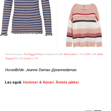
Øverst fra ventre:
The Ragged Priest
via Zalando kr 400,
Marimekko
kr 750,
COS
kr 300,
Mads
Nørgaard
kr 699,
Lindex
kr 399.
Hovedbilde: Jeanne Damas @jeannedamas
Les også:
Hummer & Kanari: Rutete jakker