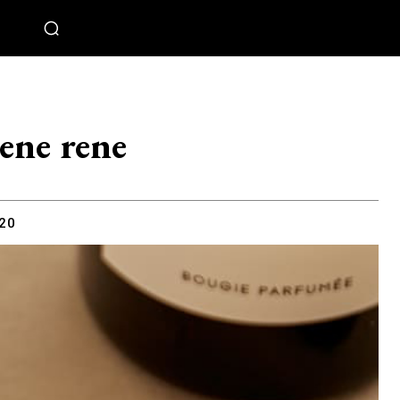
ene rene
020