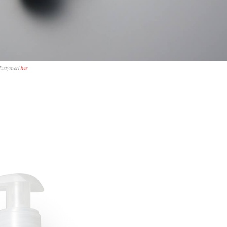
Parfymeri
her