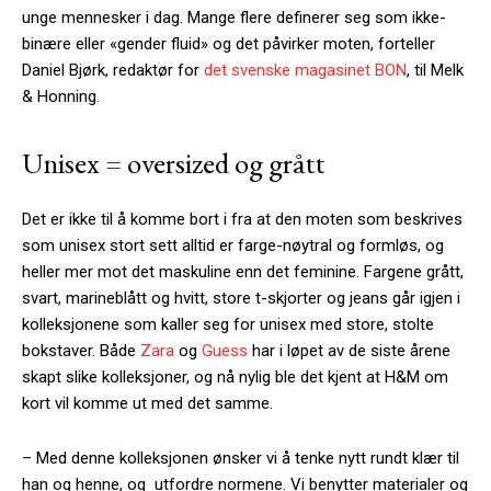
unge mennesker i dag. Mange flere definerer seg som ikke-
binære eller «gender fluid» og det påvirker moten, forteller
Daniel Bjørk, redaktør for
det svenske magasinet BON
, til Melk
& Honning.
Unisex = oversized og grått
Det er ikke til å komme bort i fra at den moten som beskrives
som unisex stort sett alltid er farge-nøytral og formløs, og
heller mer mot det maskuline enn det feminine. Fargene grått,
svart, marineblått og hvitt, store t-skjorter og jeans går igjen i
kolleksjonene som kaller seg for unisex med store, stolte
bokstaver. Både
Zara
og
Guess
har i løpet av de siste årene
skapt slike kolleksjoner, og nå nylig ble det kjent at H&M om
kort vil komme ut med det samme.
– Med denne kolleksjonen ønsker vi å tenke nytt rundt klær til
han og henne, og utfordre normene. Vi benytter materialer og