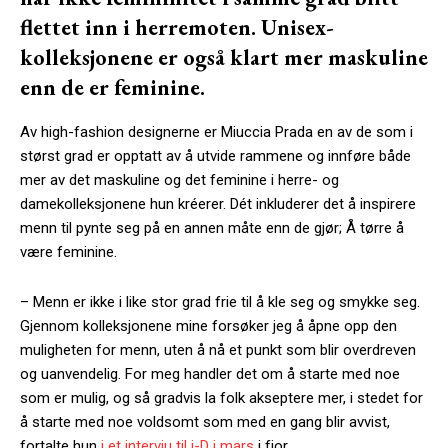
flettet inn i herremoten. Unisex-
kolleksjonene er også klart mer maskuline
enn de er feminine.
Av high-fashion designerne er Miuccia Prada en av de som i
størst grad er opptatt av å utvide rammene og innføre både
mer av det maskuline og det feminine i herre- og
damekolleksjonene hun kréerer. Dét inkluderer det å inspirere
menn til pynte seg på en annen måte enn de gjør; Å tørre å
være feminine.
– Menn er ikke i like stor grad frie til å kle seg og smykke seg.
Gjennom kolleksjonene mine forsøker jeg å åpne opp den
muligheten for menn, uten å nå et punkt som blir overdreven
og uanvendelig. For meg handler det om å starte med noe
som er mulig, og så gradvis la folk akseptere mer, i stedet for
å starte med noe voldsomt som med en gang blir avvist,
fortalte hun
i et intervju til i-D i mars
i fjor.