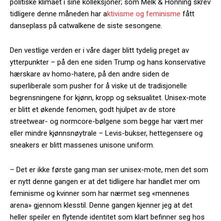
politiske klimaet i sine kolleksjoner; som Melk & Honning skrev
tidligere denne måneden har a
ktivisme og feminisme
fått
danseplass på catwalkene de siste sesongene.
Den vestlige verden er i våre dager blitt tydelig preget av
ytterpunkter – på den ene siden Trump og hans konservative
hærskare av homo-hatere, på den andre siden de
superliberale som pusher for å viske ut de tradisjonelle
begrensningene for kjønn, kropp og seksualitet. Unisex-mote
er blitt et økende fenomen, godt hjulpet av de store
streetwear- og normcore-bølgene som begge har vært mer
eller mindre kjønnsnøytrale – Levis-bukser, hettegensere og
sneakers er blitt massenes unisone uniform.
– Det er ikke første gang man ser unisex-mote, men det som
er nytt denne gangen er at det tidligere har handlet mer om
feminisme og kvinner som har nærmet seg «mennenes
arena» gjennom klesstil. Denne gangen kjenner jeg at det
heller speiler en flytende identitet som klart befinner seg hos