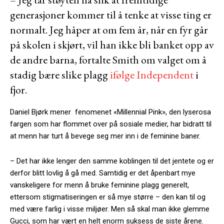
generasjoner kommer til å tenke at visse ting er
normalt. Jeg håper at om fem år, når en fyr går
på skolen i skjørt, vil han ikke bli banket opp av
de andre barna, fortalte Smith om valget om å
stadig bære slike plagg
ifølge Independent
i
fjor.
Daniel Bjørk mener fenomenet «Millennial Pink», den lyserosa
fargen som har flommet over på sosiale medier, har bidratt til
at menn har turt å bevege seg mer inn i de feminine baner.
– Det har ikke lenger den samme koblingen til det jentete og er
derfor blitt lovlig å gå med. Samtidig er det åpenbart mye
vanskeligere for menn å bruke feminine plagg generelt,
ettersom stigmatiseringen er så mye større – den kan til og
med være farlig i visse miljøer. Men så skal man ikke glemme
Gucci, som har vært en helt enorm suksess de siste årene.