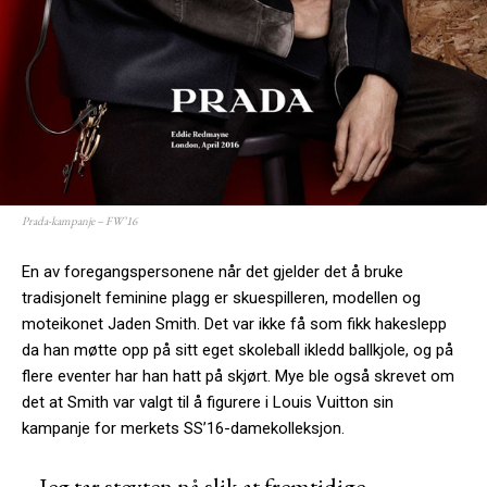
Prada-kampanje – FW’16
En av foregangspersonene når det gjelder det å bruke
tradisjonelt feminine plagg er skuespilleren, modellen og
moteikonet Jaden Smith. Det var ikke få som fikk hakeslepp
da han møtte opp på sitt eget skoleball ikledd ballkjole, og på
flere eventer har han hatt på skjørt. Mye ble også skrevet om
det at Smith var valgt til å figurere i Louis Vuitton sin
kampanje for merkets SS’16-damekolleksjon.
– Jeg tar støyten nå slik at fremtidige