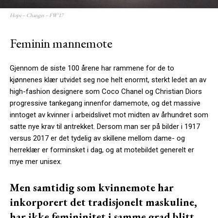
Hope – Changes – FW’17
Feminin mannemote
Gjennom de siste 100 årene har rammene for de to
kjønnenes klær utvidet seg noe helt enormt, sterkt ledet an av
high-fashion designere som Coco Chanel og Christian Diors
progressive tankegang innenfor damemote, og det massive
inntoget av kvinner i arbeidslivet mot midten av århundret som
satte nye krav til antrekket. Dersom man ser på bilder i 1917
versus 2017 er det tydelig av skillene mellom dame- og
herreklær er forminsket i dag, og at motebildet generelt er
mye mer unisex.
Men samtidig som kvinnemote har
inkorporert det tradisjonelt maskuline,
har ikke femininitet i samme grad blitt