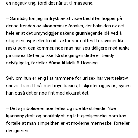
en negativ ting, fordi det når ut til massene.
– Samtidig har jeg inntrykk av at visse bedrifter hopper på
denne trenden av økonomiske årsaker, der baksiden av det
hele er at det umyndiggjør sakens grunnlegende idé ved å
skape en hype eller trend-faktor som oftest forsvinner like
raskt som den kommer, noe man har sett tidligere med tanke
på unisex. Det er jo ikke første gangen dette er trendy
selvfølgelig, forteller
Aùma
til Melk & Honning.
Selv om hun er enig i at rammene for unisex har vært relativt
snevre fram til nå, med mye basics, t-skjorter og jeans, synes
hun også det er noe fint med akkurat det.
– Det symboliserer noe felles og noe likestillende. Noe
kjønnsnøytralt og ansiktsløst, og lett gjenkjennelig, som kan
fortelle at man simpelthen er et moderne menneske, forteller
designeren.