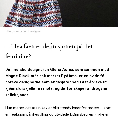
Bilde: Jaden smith via Instagram
– Hva faen er definisjonen på det
feminine?
Den norske designeren Gloria
Aùma, som sammen med
Magne Risvik står bak merket ByAùma, er en av de få
norske designerne som engasjerer seg i det å viske ut
kjønnsforskjellene i mote, og derfor skaper androgyne
kolleksjoner.
Hun mener det at unisex er blitt trendy innenfor moten – som
en reaksjon på likestilling og utvidede kjønnsbegrep – ikke er