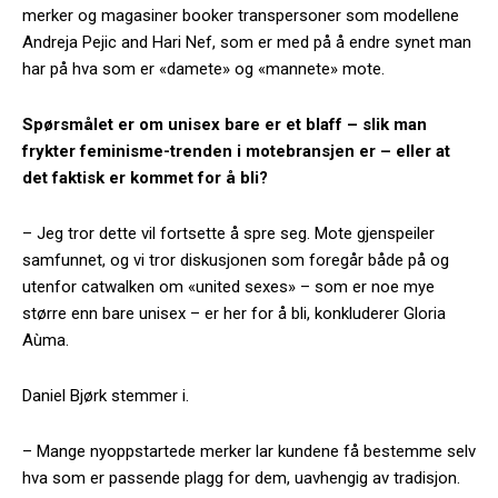
merker og magasiner booker transpersoner som modellene
Andreja Pejic and Hari Nef, som er med på å endre synet man
har på hva som er «damete» og «mannete» mote.
Spørsmålet er om unisex bare er et blaff – slik man
frykter feminisme-trenden i motebransjen er – eller at
det faktisk er kommet for å bli?
– Jeg tror dette vil fortsette å spre seg. Mote gjenspeiler
samfunnet, og vi tror diskusjonen som foregår både på og
utenfor catwalken om «united sexes» – som er noe mye
større enn bare unisex – er her for å bli, konkluderer Gloria
Aùma
.
Daniel Bjørk stemmer i.
– Mange nyoppstartede merker lar kundene få bestemme selv
hva som er passende plagg for dem, uavhengig av tradisjon.