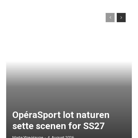
OpéraSport lot naturen
sette scenen for SS27
Marte Ytre-Hauge
-
4. August 2026