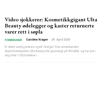
Video sjokkerer: Kosmetikkgigant Ulta
Beauty ødelegger og kaster returnerte
varer rett i søpla
Caroline Krager
-
29. April 2020
FORBRUKER
Er dette vanlig praksis også i Norge? Den amerikanske
skjønnhetskjeden Ulta Beauty ble grunnlagt på 90-tallet, og har per i
dag hele 1100 butikker i...