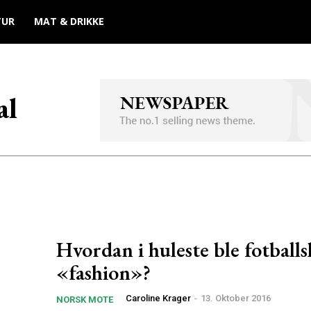
TUR
MAT & DRIKKE
al
Hvordan i huleste ble fotballs
«fashion»?
Caroline Krager
-
13. Oktober 2016
NORSK MOTE