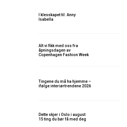
I klesskapet til: Anny
Isabella
Alt vi fikk med oss fra
åpningsdagen av
Copenhagen Fashion Week
Tingene du må ha hjemme –
ifølge interiørtrendene 2026
Dette skjer i Oslo i august:
15 ting du bør få med deg