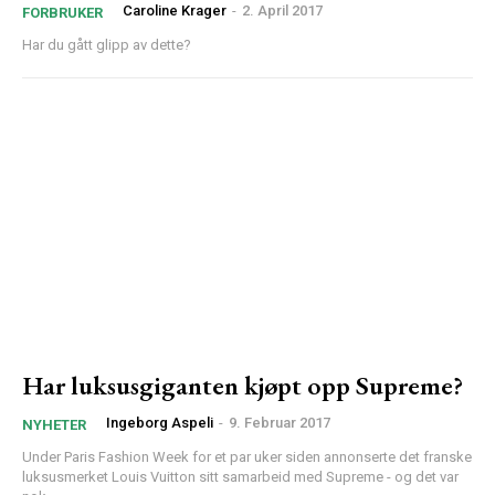
Caroline Krager
-
2. April 2017
FORBRUKER
Har du gått glipp av dette?
Har luksusgiganten kjøpt opp Supreme?
Ingeborg Aspeli
-
9. Februar 2017
NYHETER
Under Paris Fashion Week for et par uker siden annonserte det franske
luksusmerket Louis Vuitton sitt samarbeid med Supreme - og det var