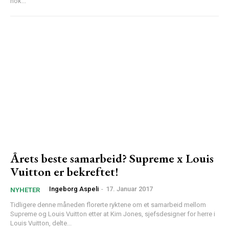
nok...
Årets beste samarbeid? Supreme x Louis
Vuitton er bekreftet!
Ingeborg Aspeli
-
17. Januar 2017
NYHETER
Tidligere denne måneden florerte ryktene om et samarbeid mellom
Supreme og Louis Vuitton etter at Kim Jones, sjefsdesigner for herre i
Louis Vuitton, delte...