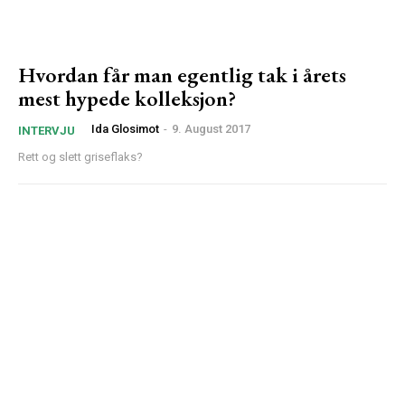
Hvordan får man egentlig tak i årets
mest hypede kolleksjon?
Ida Glosimot
-
9. August 2017
INTERVJU
Rett og slett griseflaks?