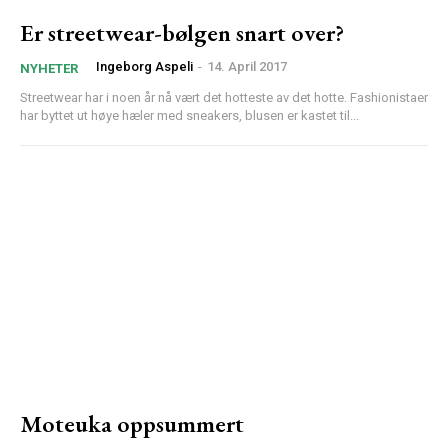
Er streetwear-bølgen snart over?
Ingeborg Aspeli
-
14. April 2017
NYHETER
Streetwear har i noen år nå vært det hotteste av det hotte. Fashionistaer
har byttet ut høye hæler med sneakers, blusen er kastet til...
Moteuka oppsummert