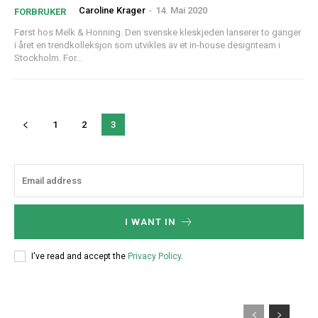
Caroline Krager
-
14. Mai 2020
FORBRUKER
Først hos Melk & Honning. Den svenske kleskjeden lanserer to ganger
i året en trendkolleksjon som utvikles av et in-house designteam i
Stockholm. For...
1
2
3
I WANT IN
I've read and accept the
Privacy Policy
.