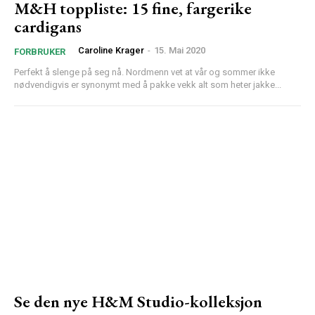
M&H toppliste: 15 fine, fargerike
cardigans
Caroline Krager
-
15. Mai 2020
FORBRUKER
Perfekt å slenge på seg nå. Nordmenn vet at vår og sommer ikke
nødvendigvis er synonymt med å pakke vekk alt som heter jakke...
Se den nye H&M Studio-kolleksjon