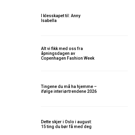
I klesskapet til: Anny
Isabella
Alt vi fikk med oss fra
åpningsdagen av
Copenhagen Fashion Week
Tingene du må ha hjemme –
ifølge interiørtrendene 2026
Dette skjer i Oslo i august:
15 ting du bør få med deg