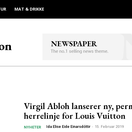
TUR
MAT & DRIKKE
jon
Virgil Abloh lanserer ny, pe
herrelinje for Louis Vuitton
Ida Elise Eide Einarsdóttir
-
15. Februar 2019
NYHETER