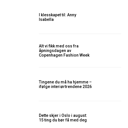
I klesskapet til: Anny
Isabella
Alt vi fikk med oss fra
åpningsdagen av
Copenhagen Fashion Week
Tingene du må ha hjemme –
ifølge interiørtrendene 2026
Dette skjer i Oslo i august:
15 ting du bør få med deg