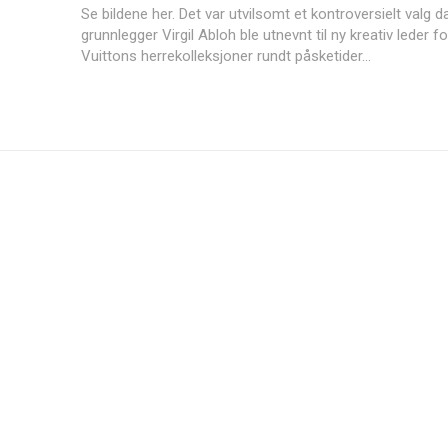
Se bildene her. Det var utvilsomt et kontroversielt valg da Off-White-
grunnlegger Virgil Abloh ble utnevnt til ny kreativ leder f
Vuittons herrekolleksjoner rundt påsketider...