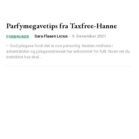
Parfymegavetips fra Taxfree-Hanne
Sara Flaaen Licius
-
9. Desember 2021
FORBRUKER
– God julegave fordi det er noe personlig. Nesten midtveis i
adventstiden og julegavestresset har ankommet for fullt. Noen vet du
instinktivt hva skal...