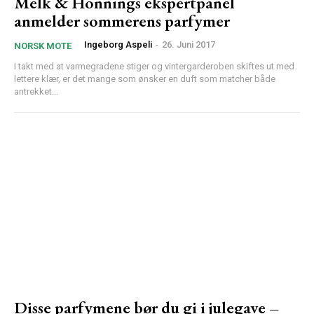
Melk & Honnings ekspertpanel
anmelder sommerens parfymer
Ingeborg Aspeli
-
26. Juni 2017
NORSK MOTE
I takt med at varmegradene stiger og vintergarderoben skiftes ut med
lettere klær, er det mange som ønsker en duft som matcher både
antrekket...
Disse parfymene bør du gi i julegave –