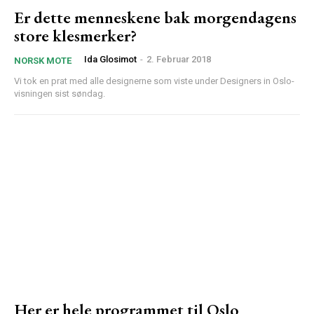
Er dette menneskene bak morgendagens
store klesmerker?
Ida Glosimot
-
2. Februar 2018
NORSK MOTE
Vi tok en prat med alle designerne som viste under Designers in Oslo-
visningen sist søndag.
Her er hele programmet til Oslo