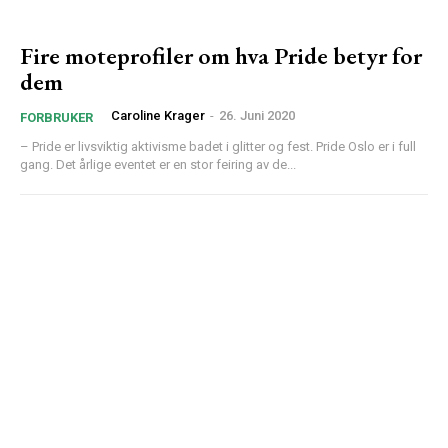
Fire moteprofiler om hva Pride betyr for
dem
Caroline Krager
-
26. Juni 2020
FORBRUKER
– Pride er livsviktig aktivisme badet i glitter og fest. Pride Oslo er i full
gang. Det årlige eventet er en stor feiring av de...