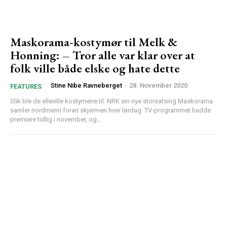
Maskorama-kostymør til Melk &
Honning: – Tror alle var klar over at
folk ville både elske og hate dette
Stine Nibe Ravneberget
-
28. November 2020
FEATURES
Slik ble de elleville kostymene til. NRK sin nye storsatsing Maskorama
samler nordmenn foran skjermen hver lørdag. TV-programmet hadde
premiere tidlig i november, og...