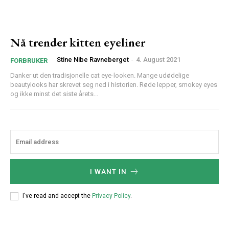
Nå trender kitten eyeliner
Stine Nibe Ravneberget
-
4. August 2021
FORBRUKER
Danker ut den tradisjonelle cat eye-looken. Mange udødelige
beautylooks har skrevet seg ned i historien. Røde lepper, smokey eyes
og ikke minst det siste årets...
I WANT IN
I've read and accept the
Privacy Policy
.