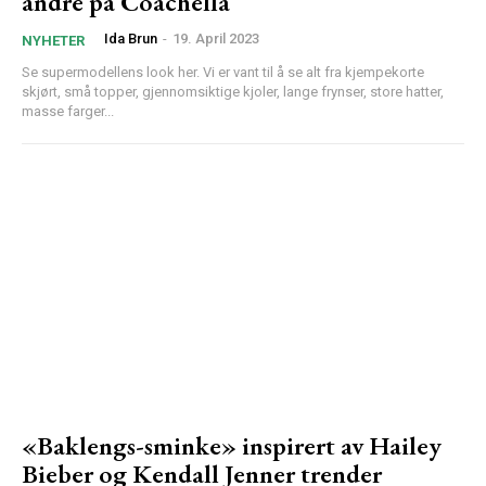
andre på Coachella
Ida Brun
-
19. April 2023
NYHETER
Se supermodellens look her. Vi er vant til å se alt fra kjempekorte
skjørt, små topper, gjennomsiktige kjoler, lange frynser, store hatter,
masse farger...
«Baklengs-sminke» inspirert av Hailey
Bieber og Kendall Jenner trender