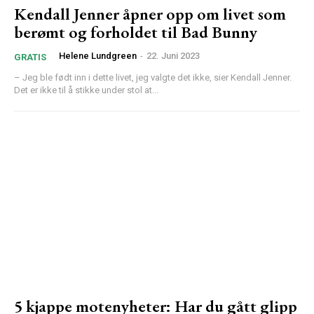
Kendall Jenner åpner opp om livet som
berømt og forholdet til Bad Bunny
Helene Lundgreen
-
22. Juni 2023
GRATIS
– Jeg ble født inn i dette livet, jeg valgte det ikke, sier Kendall Jenner.
Det er ikke til å stikke under stol at...
5 kjappe motenyheter: Har du gått glipp