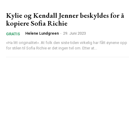
Kylie og Kendall Jenner beskyldes for å
kopiere Sofia Richie
Helene Lundgreen
-
29. Juni 2023
GRATIS
«Ha litt originalitet». At folk den siste tiden virkelig har fått øynene opp
for stilen til Sofia Richie er det ingen tvil om. Etter at...