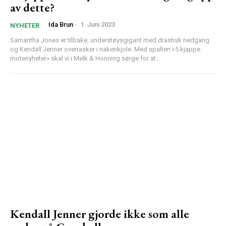
av dette?
Ida Brun
-
1. Juni 2023
NYHETER
Samantha Jones er tilbake, understøysgigant med drastisk nedgang
og Kendall Jenner overrasker i nakenkjole. Med spalten «5 kjappe
motenyheter» skal vi i Melk & Honning sørge for at...
Kendall Jenner gjorde ikke som alle