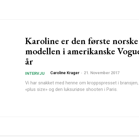
Karoline er den første norske
modellen i amerikanske Vogue
år
Caroline Krager
-
21. November 2017
INTERVJU
Vi har snakket med henne om kroppspresset i bransjen,
«plus size» og den luksuriøse shooten i Paris.