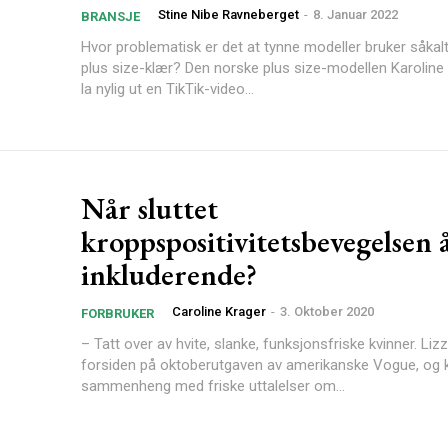
Stine Nibe Ravneberget
-
8. Januar 2022
BRANSJE
Hvor problematisk er det at tynne modeller bruker såkalt 
plus size-klær? Den norske plus size-modellen Karoline Bjørnelykke
la nylig ut en TikTik-video...
Når sluttet
kroppspositivitetsbevegelsen 
inkluderende?
Caroline Krager
-
3. Oktober 2020
FORBRUKER
– Tatt over av hvite, slanke, funksjonsfriske kvinner. Lizzo pryder
forsiden på oktoberutgaven av amerikanske Vogue, og
sammenheng med friske uttalelser om...