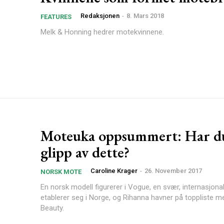
Redaksjonen
-
8. Mars 2018
FEATURES
Melk & Honning hedrer motekvinnene.
Moteuka oppsummert: Har du
glipp av dette?
Caroline Krager
-
26. November 2017
NORSK MOTE
En norsk modell figurerer i Vogue, en svær, internasjona
etablerer seg i Norge, og Rihanna havner på toppliste m
Beauty.