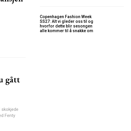
Copenhagen Fashion Week
SS27: Alt vi gleder oss til og
hvorfor dette blir sesongen
alle kommer til å snakke om
 gått
l skokjede
ed Fenty