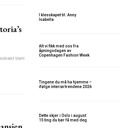
I klesskapet til: Anny
Isabella
toria’s
Alt vi fikk med oss fra
åpningsdagen av
Copenhagen Fashion Week
idealet blant
Tingene du må ha hjemme –
ifølge interiørtrendene 2026
Dette skjer i Oslo i august:
15 ting du bør få med deg
ansjen