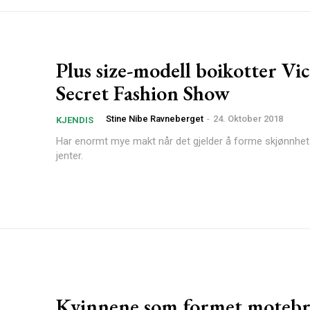
Plus size-modell boikotter Vic
Secret Fashion Show
Stine Nibe Ravneberget
-
24. Oktober 2018
KJENDIS
Har enormt mye makt når det gjelder å forme skjønnhets
jenter.
Kvinnene som formet motebr