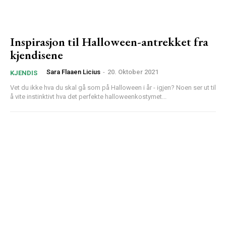
Inspirasjon til Halloween-antrekket fra
kjendisene
Sara Flaaen Licius
-
20. Oktober 2021
KJENDIS
Vet du ikke hva du skal gå som på Halloween i år - igjen? Noen ser ut til
å vite instinktivt hva det perfekte halloweenkostymet...