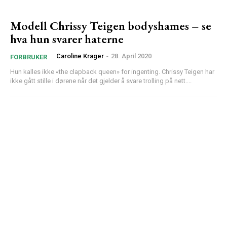
Modell Chrissy Teigen bodyshames – se
hva hun svarer haterne
Caroline Krager
-
28. April 2020
FORBRUKER
Hun kalles ikke «the clapback queen» for ingenting. Chrissy Teigen har
ikke gått stille i dørene når det gjelder å svare trolling på nett....