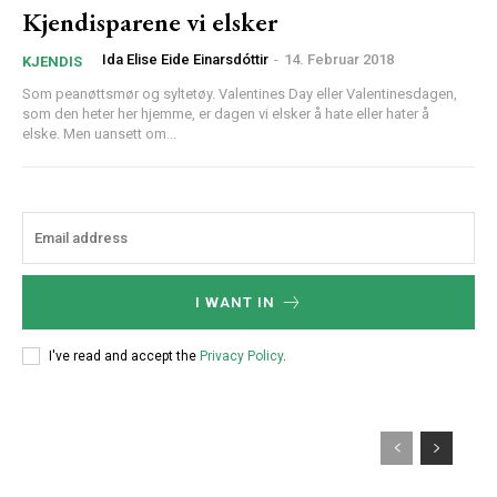
Kjendisparene vi elsker
Ida Elise Eide Einarsdóttir
-
14. Februar 2018
KJENDIS
Som peanøttsmør og syltetøy. Valentines Day eller Valentinesdagen,
som den heter her hjemme, er dagen vi elsker å hate eller hater å
elske. Men uansett om...
I WANT IN
I've read and accept the
Privacy Policy
.