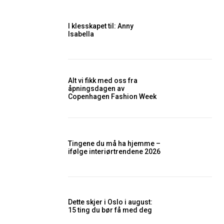
I klesskapet til: Anny
Isabella
Alt vi fikk med oss fra
åpningsdagen av
Copenhagen Fashion Week
Tingene du må ha hjemme –
ifølge interiørtrendene 2026
Dette skjer i Oslo i august:
15 ting du bør få med deg