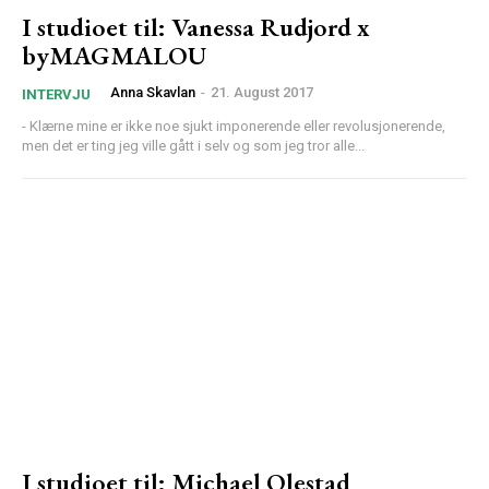
I studioet til: Vanessa Rudjord x
byMAGMALOU
Anna Skavlan
-
21. August 2017
INTERVJU
- Klærne mine er ikke noe sjukt imponerende eller revolusjonerende,
men det er ting jeg ville gått i selv og som jeg tror alle...
I studioet til: Michael Olestad