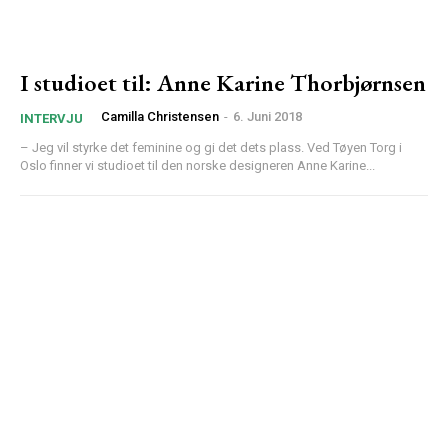
I studioet til: Anne Karine Thorbjørnsen
Camilla Christensen
-
6. Juni 2018
INTERVJU
– Jeg vil styrke det feminine og gi det dets plass. Ved Tøyen Torg i
Oslo finner vi studioet til den norske designeren Anne Karine...