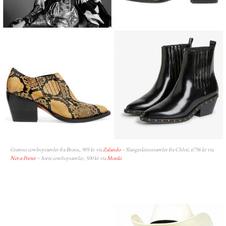
Grønne cowboystøvler fra Bronx, 905 kr via
Zalando
– Slangeskinnsstøvler fra Chloé, 6796 kr via
Net-a-Porter
– Sorte cowboystøvler, 500 kr via
Monki