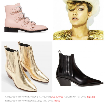
Rosa cowboystøvler fra Givenchy, 10 774 kr via
Net-a-Porter
-Gullstøvler, 744 kr via
Topshop
–
Sorte cowboystøvler fra Helmut Lang, 6363 kr via
SSense