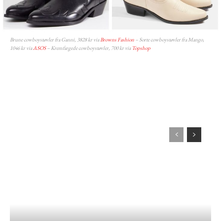
Brune cowboystøvler fra Ganni, 3828 kr via
Browns Fashion
– Sorte cowboystøvler fra Mango,
1046 kr via
ASOS
– Kremfargede cowboystøvler, 700 kr via
Topshop