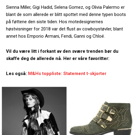
Sienna Miller, Gigi Hadid, Selena Gomez, og Olivia Palermo er
blant de som allerede er blitt spottet med denne typen boots
på føttene den siste tiden. Hos motedesignernes
høstvisninger for 2018 var det flust av cowboystøvler, blant
annet hos Emporio Armani, Fendi, Ganni og Chloé.
Vil du være litt i forkant av den svære trenden bør du
skaffe deg de allerede nå. Her er våre favoritter:
Les også:
M&Hs toppliste: Statement t-skjorter