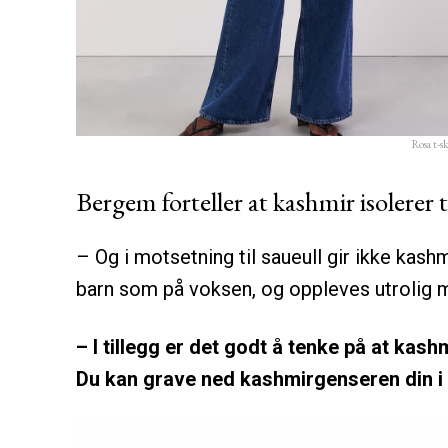
Rosa t-sk
Bergem forteller at kashmir isolerer 
– Og i motsetning til saueull gir ikke kashm
barn som på voksen, og oppleves utrolig m
– I tillegg er det godt å tenke på at kas
Du kan grave ned kashmirgenseren din i h