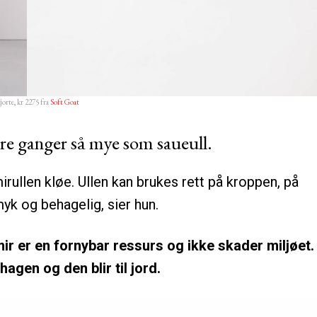
jorte, kr 2275 fra
Soft Goat
tre ganger så mye som saueull.
irullen kløe. Ullen kan brukes rett på kroppen, på
yk og behagelig, sier hun.
hmir er en fornybar ressurs og ikke skader miljøet.
agen og den blir til jord.