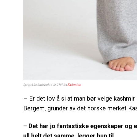
Lysegrå kashmirbukse, kr 2599 fra
Kashmina
– Er det lov å si at man bør velge kashmir
Bergem, gründer av det norske merket Kas
– Det har jo fantastiske egenskaper og e
ull helt det samme, legger hun til.