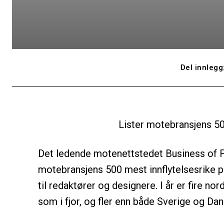
Del innlegg
Lister motebransjens 50
Det ledende motenettstedet Business of Fa
motebransjens 500 mest innflytelsesrike pe
til redaktører og designere. I år er fire n
som i fjor, og fler enn både Sverige og Da