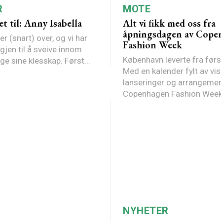
R
MOTE
et til: Anny Isabella
Alt vi fikk med oss fra
åpningsdagen av Cope
 (snart) over, og vi har
Fashion Week
igjen til å sveive innom
København leverte fra førs
kjendis-Norge sine klesskap. Først...
Med en kalender fylt av vis
lanseringer og arrangemen
Copenhagen Fashion Week.
NYHETER