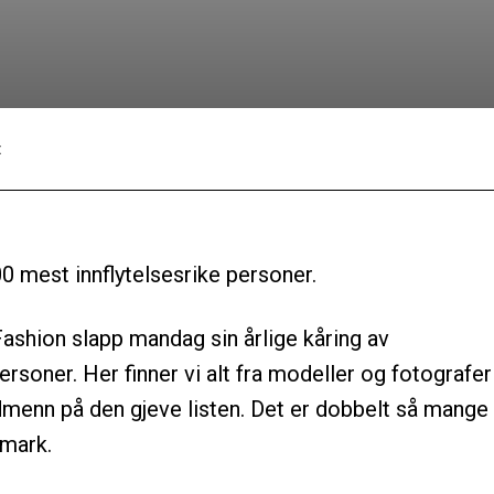
:
Facebook
Twitter
Pinterest
0 mest innflytelsesrike personer.
shion slapp mandag sin årlige kåring av
rsoner. Her finner vi alt fra modeller og fotografer
ordmenn på den gjeve listen. Det er dobbelt så mange
nmark.