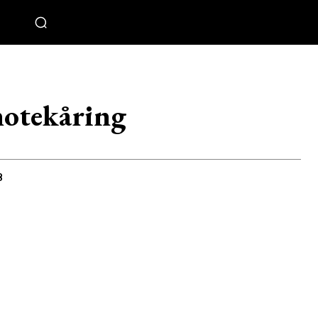
motekåring
8