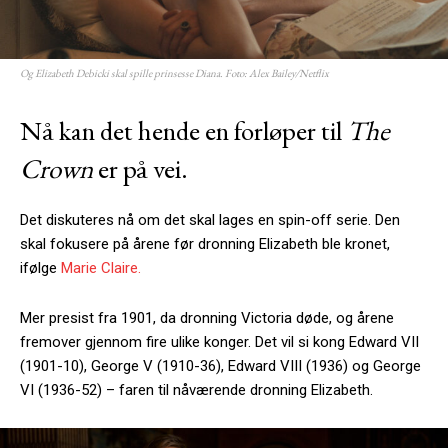
Og Elizabeth Debicki skal spille prinsesse Diana. Foto: Alex Bailey/Netflix
Nå kan det hende en forløper til
The
Crown
er på vei.
Det diskuteres nå om det skal lages en spin-off serie. Den
skal fokusere på årene før dronning Elizabeth ble kronet,
ifølge
Marie Claire.
Mer presist fra 1901, da dronning Victoria døde, og årene
fremover gjennom fire ulike konger. Det vil si kong Edward VII
(1901-10), George V (1910-36), Edward VIII (1936) og George
VI (1936-52) – faren til nåværende dronning Elizabeth.