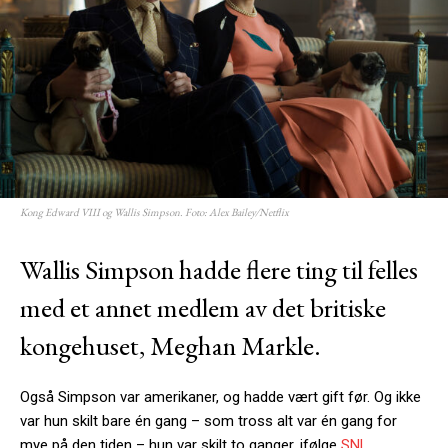
Kong Edward VIII og Wallis Simpson. Foto: Alex Bailey/Netflix
Wallis Simpson hadde flere ting til felles
med et annet medlem av det britiske
kongehuset, Meghan Markle.
Også Simpson var amerikaner, og hadde vært gift før. Og ikke
var hun skilt bare én gang – som tross alt var én gang for
mye på den tiden – hun var skilt to ganger, ifølge
SNL.