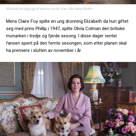
Elizabeth blir fulgt opp til alteret av sin far. Foto: Alex Bailey/Netflix
Mens Claire Foy spilte en ung dronning Elizabeth da hun giftet
seg med prins Phillip i 1947, spilte Olivia Colman den britiske
monarken i tredje og fjerde sesong. I disse dager venter
fansen spent på den femte sesongen, som etter planen skal
ha premiere i slutten av november i år.