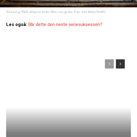
Edward og Wallis Simpson levde i Paris i sus og dus. Foto: Alex Bailey/Netflix
Les også:
Blir dette den neste seriesuksessen?