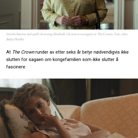
Imelda Stanton skal spille dronning Elizabeth i de siste to sesongene av The Crown. Foto: Alex
Bailey/Netflix
At
The Crown
runder av etter seks år betyr nødvendigvis ikke
slutten for sagaen om kongefamilien som ikke slutter å
fascinere.