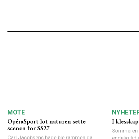
MOTE
NYHETE
OpéraSport lot naturen sette
I klesskap
scenen for SS27
Sommeren er
Carl Jacobsens hage ble rammen da
endelig tid 