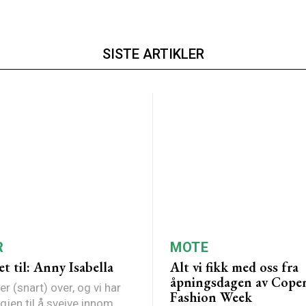
SISTE ARTIKLER
R
MOTE
et til: Anny Isabella
Alt vi fikk med oss fra
åpningsdagen av Cope
 (snart) over, og vi har
Fashion Week
igjen til å sveive innom