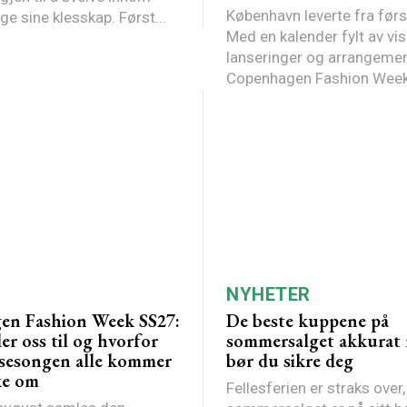
København leverte fra førs
kjendis-Norge sine klesskap. Først...
Med en kalender fylt av vis
lanseringer og arrangemen
Copenhagen Fashion Week.
NYHETER
en Fashion Week SS27:
De beste kuppene på
der oss til og hvorfor
sommersalget akkurat 
r sesongen alle kommer
bør du sikre deg
ke om
Fellesferien er straks over