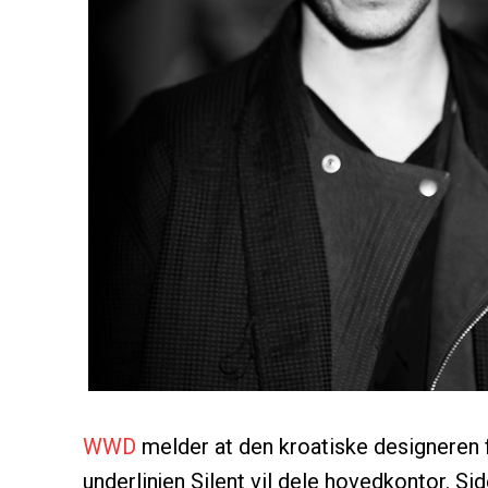
WWD
melder at den kroatiske designeren f
underlinjen Silent vil dele hovedkontor. Si